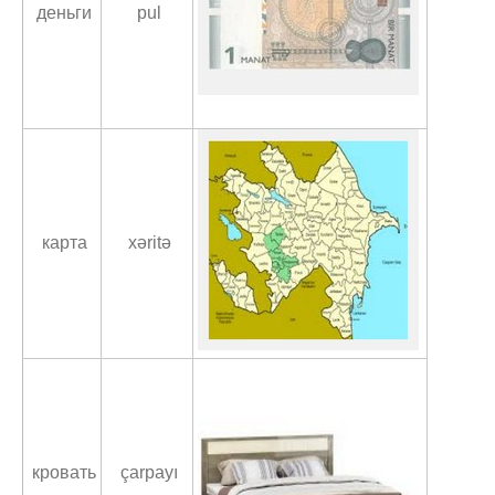
деньги
pul
карта
xəritə
кровать
çarpayı