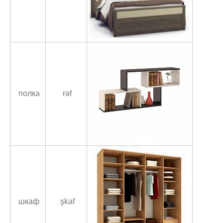
полка
rəf
шкаф
şkaf