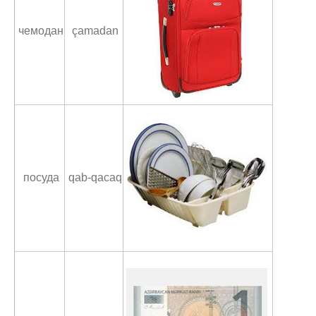
чемодан
çamadan
посуда
qab-qacaq