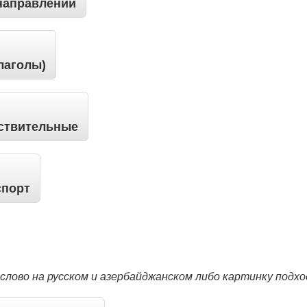
направлений
лаголы)
ествительные
спорт
слово на русском и азербайджанском либо картинку подхо