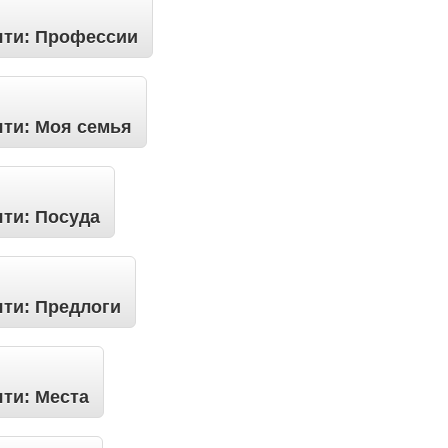
яти: Профессии
яти: Моя семья
яти: Посуда
яти: Предлоги
яти: Места