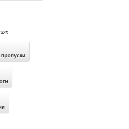
ниях
 пропуски
оги
ия