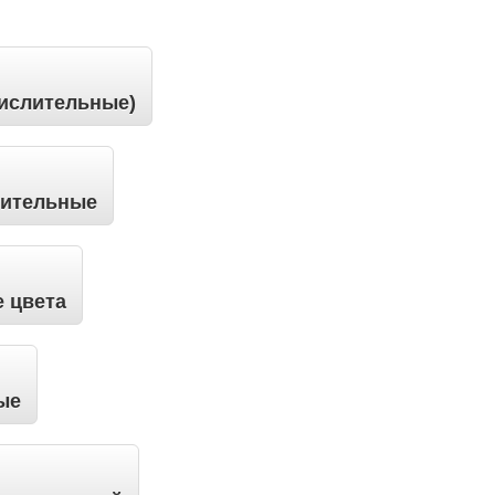
числительные)
вительные
е цвета
ые