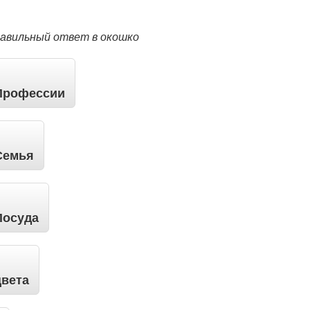
равильный ответ в окошко
Профессии
Семья
Посуда
цвета