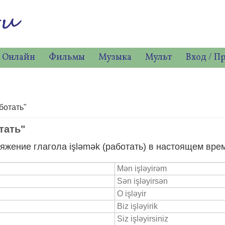
 Онлайн
Фильмы
Музыка
Мульт
Вход / П
ботать"
тать"
яжение глагола işləmək (работать) в настоящем вре
Mən işləyirəm
Sən işləyirsən
O işləyir
Biz işləyirik
Siz işləyirsiniz