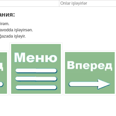
Onlar işləyirlər
ания:
irəm.
vodda işləyirsən.
azada işləyir.