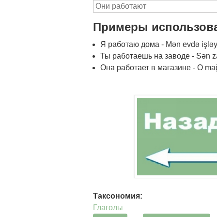
Они работают
Примеры использов
Я работаю дома - Mən evdə işləy
Ты работаешь на заводе - Sən za
Она работает в магазине - O mağ
Таксономия:
Глаголы