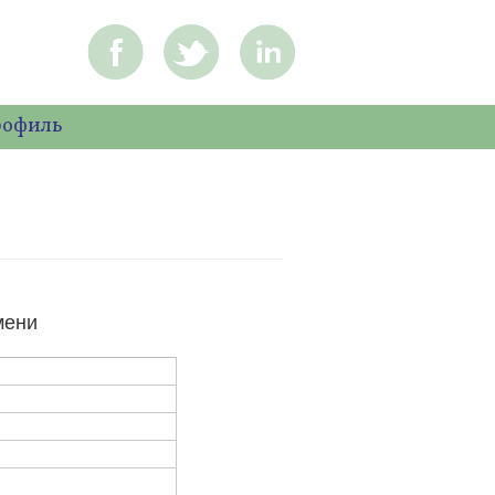
рофиль
мени