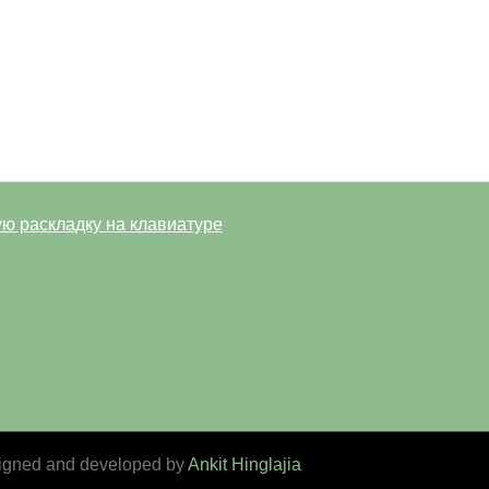
ую раскладку на клавиатуре
igned and developed by
Ankit Hinglajia