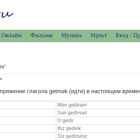
 Онлайн
Фильмы
Музыка
Мульт
Вход / П
ти"
"
пряжение глагола getmək (идти) в настоящем време
Mən gedirəm
Sən gedirsən
O gedir
Biz gedirik
Siz gedirsiniz