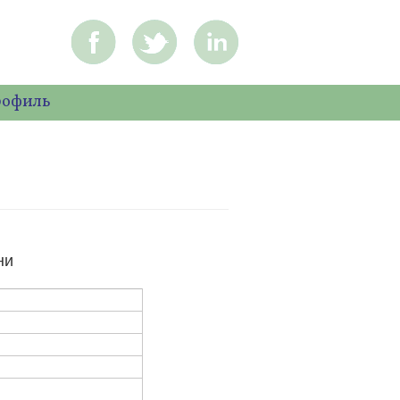
рофиль
ни