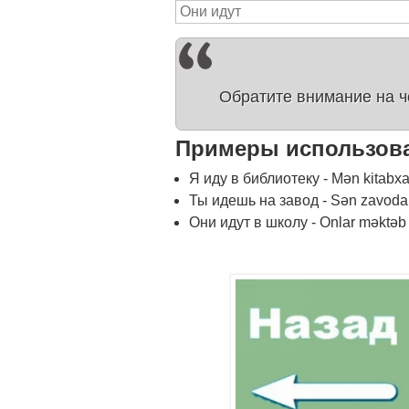
Они идут
Обратите внимание на 
Примеры использов
Я иду в библиотеку - Mən kitabx
Ты идешь на завод - Sən zavoda 
Они идут в школу - Onlar məktəb g