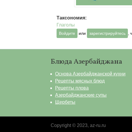
Таксономия:
Глаголы
Войдите
или
зарегистрируйтесь
,
Блюда Азербайджана
Основа Азербайджанской кухни
Рецепты мясных блюд
Рецепты плова
Азербайджанские супы
Щербеты
Copyright © 2023, az-ru.ru