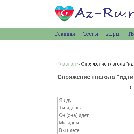
Главная
Тесты
Игры
ТВ
Вы здесь
Главная
» Спряжение глагола "ид
Спряжение глагола "идти
С
Я иду
Ты идешь
Он (она) идет
Мы идем
Вы идете