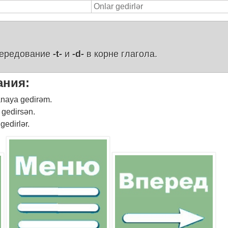
Onlar gedirlər
чередование
-t-
и
-d-
в корне глагола.
ания:
anaya gedirəm.
gedirsən.
edirlər.